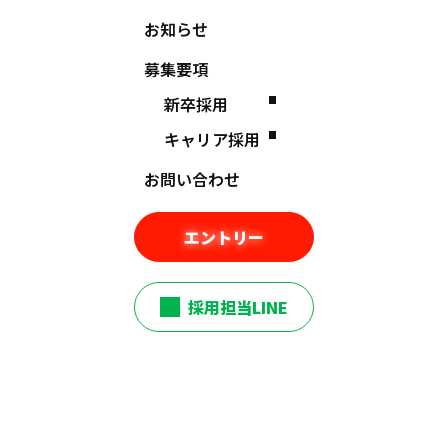
お知らせ
募集要項
新卒採用
キャリア採用
お問い合わせ
製造課
エントリー
大型機械と向き合う日々の
緊張感と着実な成長
採用担当LINE
R.M.
2024年入社